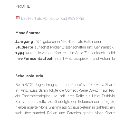
immer
PROFIL
Anfänger zu
bleiben."
Das Profil als PDF-Download
(549,0 KiB)
Mona Sharma
Jahrgang
1973, geboren in Neu-Delhi als Halbinderin
Studierte
zunächst Medienwissenschaften und Germanistik.
1994
wurde sie von der Kabarettistin Anka Zink entdeckt, seitd
Ihre Fernsehlaufbahn
als TV-Schauspielerin und Autorin 
Schauspielerin
Beim WDR-Jugendmagazin „Lollo Rosso“ startete Mona Sharma
Im Anschluss daran folgte die Comedy-Serie „Switch“ auf Pro 7,
als Ensemblemitglied u.a. mit ihrer Rolle als Heidi Pršbly
Kultstatus erspielte. 2006 erfolgte der Relaunch der erfolgr
hierbei agierte Mona Sharma als Schauspielerin in zahlreiche
weit über hundert Rollen und Parodien gehört Mona Sha