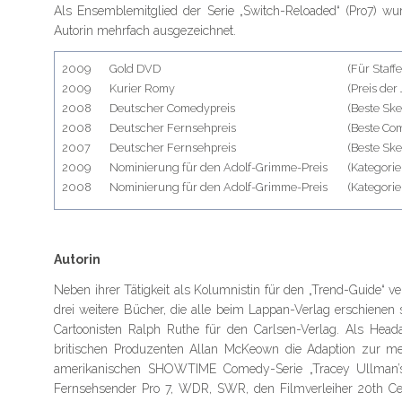
Als Ensemblemitglied der Serie „Switch-Reloaded“ (Pro7) w
Autorin mehrfach ausgezeichnet.
2009
Gold DVD
(Für Staffel
2009
Kurier Romy
(Preis der 
2008
Deutscher Comedypreis
(Beste Sk
2008
Deutscher Fernsehpreis
(Beste Co
2007
Deutscher Fernsehpreis
(Beste Sk
2009
Nominierung für den Adolf-Grimme-Preis
(Kategori
2008
Nominierung für den Adolf-Grimme-Preis
(Kategori
Autorin
Neben ihrer Tätigkeit als Kolumnistin für den „Trend-Guide“ ve
drei weitere Bücher, die alle beim Lappan-Verlag erschien
Cartoonisten Ralph Ruthe für den Carlsen-Verlag. Als Head
britischen Produzenten Allan McKeown die Adaption zur 
amerikanischen SHOWTIME Comedy-Serie „Tracey Ullman’s 
Fernsehsender Pro 7, WDR, SWR, den Filmverleiher 20th Ce