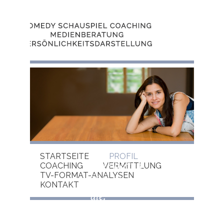
Navigation
STARTSEITE
PROFIL
"Die besten
überspringen
COACHING
VERMITTLUNG
TV-FORMAT-ANALYSEN
Künstler sind
KONTAKT
die,
die glauben,