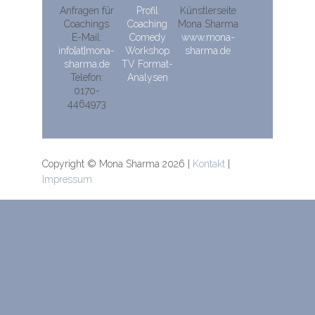
Anfragen für
Profil
Künstlerseite
Coachings
Coaching
Mona Sharma
E-Mail:
Comedy
www.mona-
info[at]mona-
Workshop
sharma.de
sharma.de
TV Format-
Telefon:
Analysen
0170-
4464973
Copyright © Mona Sharma 2026 |
Kontakt
|
Impressum